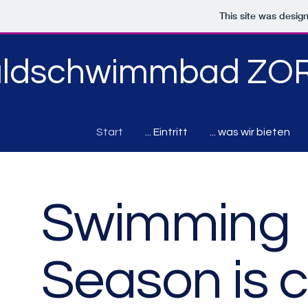
This site was desig
ldschwimmbad ZO
Start
... Eintritt
... was wir bieten
Swimming
Season is 