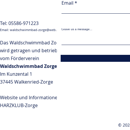
Email
Tel:
05586-971223
Email:
waldschwimmbad-zorge@web.de
Leave us a message...
Das Waldschwimmbad Zorge
wird getragen und betrieben
vom Förderverein
Waldschwimmbad Zorge e.V.
Im Kunzental 1
37445 Walkenried-Zorge
Website und Informationen:
HARZKLUB-Zorge
© 202