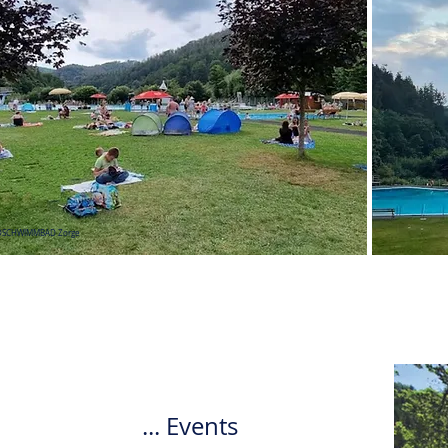
LDSCHWIMMBAD Zorge
... Events